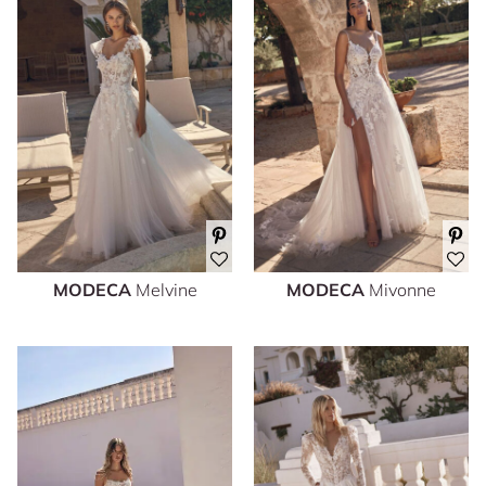
MODECA
Melvine
MODECA
Mivonne