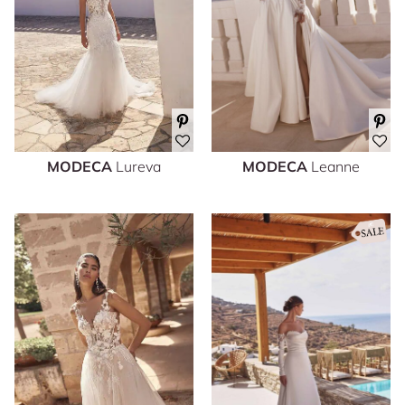
MODECA
Lureva
MODECA
Leanne