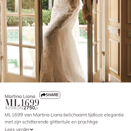
SHARE
Martina Liana
ML1699
4298,00
2750,-
ML1699 van Martina Liana belichaamt tijdloze elegantie
met zijn schitterende glittertule en prachtige
bloemenkant. Het ontwerp omarmt een romantisch
Lees verder