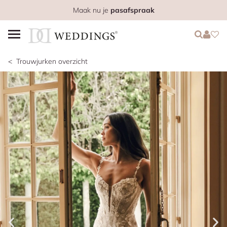
Maak nu je
pasafspraak
Login
Login
Favo
Trouwjurken overzicht