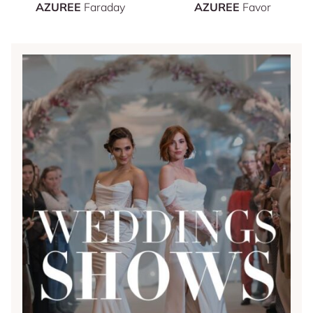
AZUREE
Faraday
AZUREE
Favor