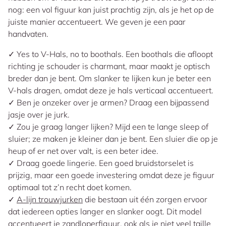
nog: een vol figuur kan juist prachtig zijn, als je het op de
juiste manier accentueert. We geven je een paar
handvaten.
✓ Yes to V-Hals, no to boothals. Een boothals die afloopt
richting je schouder is charmant, maar maakt je optisch
breder dan je bent. Om slanker te lijken kun je beter een
V-hals dragen, omdat deze je hals verticaal accentueert.
✓ Ben je onzeker over je armen? Draag een bijpassend
jasje over je jurk.
✓ Zou je graag langer lijken? Mijd een te lange sleep of
sluier; ze maken je kleiner dan je bent. Een sluier die op je
heup of er net over valt, is een beter idee.
✓ Draag goede lingerie. Een goed bruidstorselet is
prijzig, maar een goede investering omdat deze je figuur
optimaal tot z’n recht doet komen.
✓
A-lijn trouwjurken
die bestaan uit één zorgen ervoor
dat iedereen opties langer en slanker oogt. Dit model
accentueert je zandloperfiguur, ook als je niet veel taille