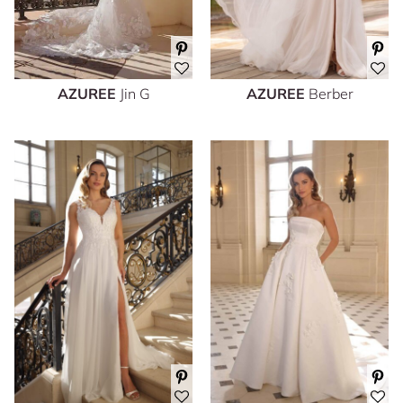
AZUREE
Jin G
AZUREE
Berber