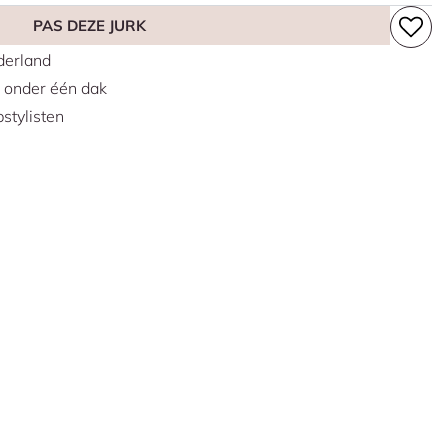
iden die detailrijk kant willen combineren met een moderne,
PAS DEZE JURK
deze prachtige jurk ook in een plus size versie in onze
erland
s onder één dak
stylisten