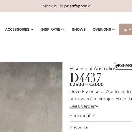
Maak nu je
pasafspraak
ACCESSOIRES
INSPIRATIE
SHOWS
OVER ONS
A
SHAR
Essense of Australia
D4437
€2500 – €3000
Deze Essense of Australia tr
uitgevoerd in verfijnd Frans k
schouderbandjes en ronde hals
Lees verder
geweldig uitkomen en laat he
Specificaties
knoopjes die elegant doorlope
de nauwsluitende pasvorm geve
Pasvorm