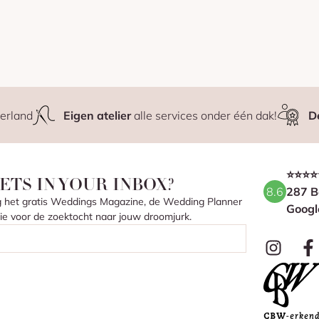
erland
Eigen atelier
alle services onder één dak!
D
⭐⭐⭐⭐
ETS IN YOUR INBOX?
8.6
287 B
ang het gratis Weddings Magazine, de Wedding Planner
Googl
atie voor de zoektocht naar jouw droomjurk.