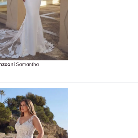
nzoani
Samantha