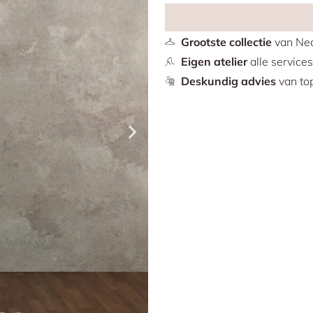
uitstraling. Perfect voor bru
vrouwelijke vorm. We hebben 
winkel.
Grootste collectie
van Ned
Eigen atelier
alle service
Deskundig advies
van top