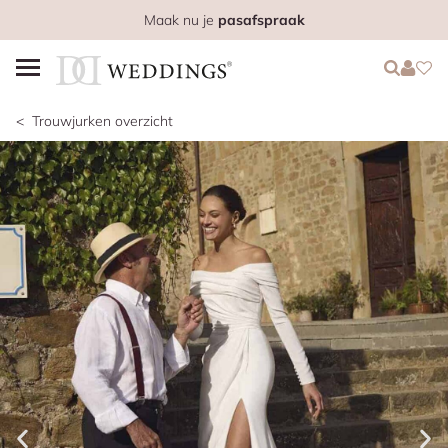
Maak nu je
pasafspraak
Login
Login
Favo
Trouwjurken overzicht