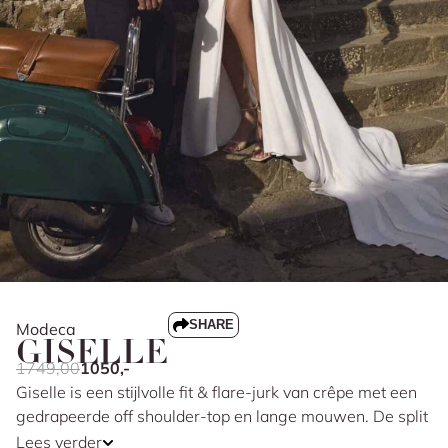
SHARE
Modeca
GISELLE
1749,00
1050,-
Giselle is een stijlvolle fit & flare-jurk van crêpe met een
gedrapeerde off shoulder-top en lange mouwen. De split
in de rok geeft net wat extra beweging, terwijl de sleep
Lees verder