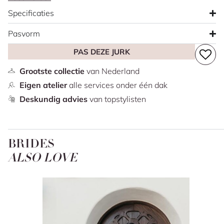
zorgt voor een elegante finish. Strak, vrouwelijk en
Specificaties
minimalistisch. Een prachtige trendy less is more jurk.
Deze jurk is ook in een grotere maat te passen in onze
Pasvorm
winkel.
PAS DEZE JURK
Deze aanbieding betreft alleen ons winkelmodel in maat
38+ 48.
Grootste collectie
van Nederland
Eigen atelier
alle services onder één dak
Deskundig advies
van topstylisten
BRIDES
ALSO LOVE