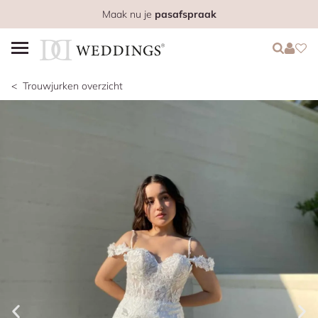
Maak nu je
pasafspraak
Login
Login
Favo
Trouwjurken overzicht