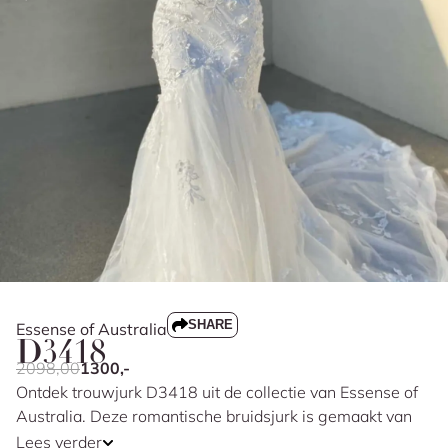
SHARE
Essense of Australia
D3418
2098,00
1300,-
Ontdek trouwjurk D3418 uit de collectie van Essense of
Australia. Deze romantische bruidsjurk is gemaakt van
tule en kant dat versierd is met 3D bloemen. De corset-
Lees verder