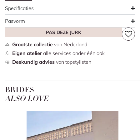
achtige top heeft zowel schouderbandjes als off-shoulder
Specificaties
bandjes en een tule strik op de rug. De rok heeft een
volumineus mermaid model met prachtige sleep.
LET OP:
Pasvorm
Er is slechts één exemplaar beschikbaar van deze
PAS DEZE JURK
trouwjurk in maat 40.
Grootste collectie
van Nederland
Eigen atelier
alle services onder één dak
Deskundig advies
van topstylisten
BRIDES
ALSO LOVE