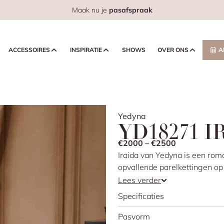
Maak nu je
pasafspraak
ACCESSOIRES
INSPIRATIE
SHOWS
OVER ONS
A
Yedyna
YD18271 I
€2000 – €2500
Iraida van Yedyna is een rom
opvallende parelkettingen op
moderne, vrouwelijke uitstral
Lees verder
achterkant. De jurk sluit strak
Specificaties
Pasvorm