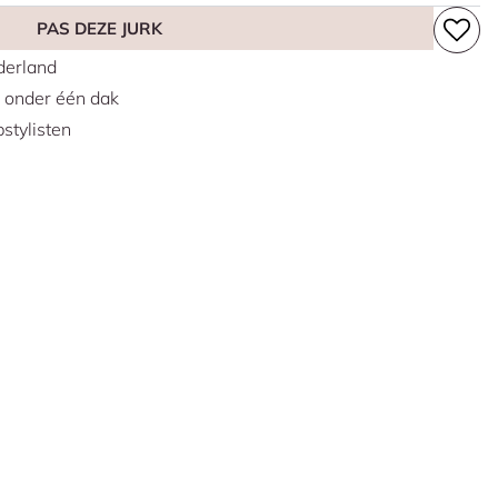
PAS DEZE JURK
erland
s onder één dak
stylisten