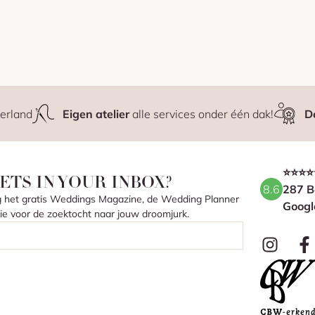
erland
Eigen atelier
alle services onder één dak!
D
⭐⭐⭐⭐
ETS IN YOUR INBOX?
8.6
287 B
ang het gratis Weddings Magazine, de Wedding Planner
Googl
atie voor de zoektocht naar jouw droomjurk.