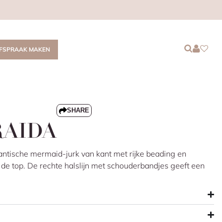
Login
Login
Favor
FSPRAAK MAKEN
SHARE
RAIDA
antische mermaid-jurk van kant met rijke beading en
 de top. De rechte halslijn met schouderbandjes geeft een
ing. De illusie rug zorgt voor een elegant detail aan de
 aan en loopt uit in een sierlijke sleep.