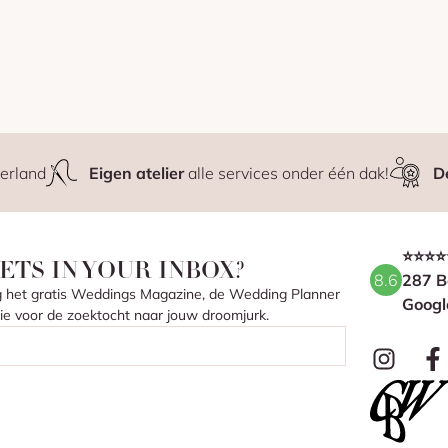
erland
Eigen atelier
alle services onder één dak!
D
⭐⭐⭐⭐
ETS IN YOUR INBOX?
8.6
287 B
ang het gratis Weddings Magazine, de Wedding Planner
Googl
atie voor de zoektocht naar jouw droomjurk.