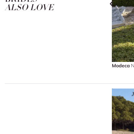
ALSO LOVE
Modeca
N