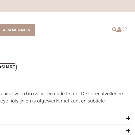
Login
Login
Favor
FSPRAAK MAKEN
SHARE
 uitgevoerd in ivoor- en nude tinten. Deze rechtvallende
-eye halslijn en is afgewerkt met kant en subtiele
menmouw in de vorm van een cape geeft een romantisch
t voor een elegante beweging. Het doorschijnende effect
 sensuele uitstraling.