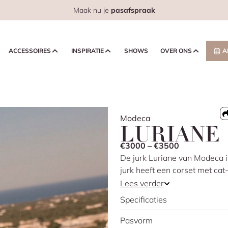
Maak nu je
pasafspraak
ACCESSOIRES
INSPIRATIE
SHOWS
OVER ONS
A
Modeca
LURIANE
€3000 – €3500
De jurk Luriane van Modeca is
jurk heeft een corset met cat
pareldetails. De losse bloe
Lees verder
accent, terwijl de sleep zorg
Specificaties
geeft het ontwerp een zachte,
Pasvorm