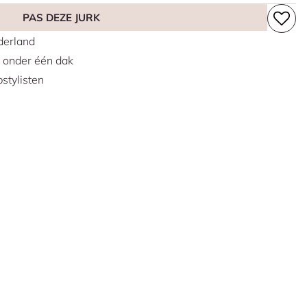
PAS DEZE JURK
erland
s onder één dak
stylisten