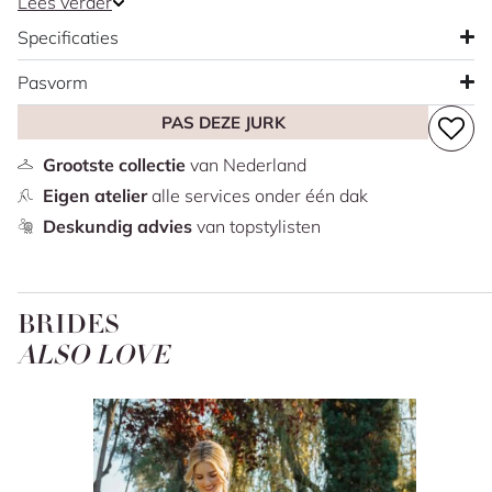
Lees verder
voor een subtiele schittering. Kant en fijne glitterdetails
Specificaties
geven de jurk een romantische uitstraling. De achterkant
is afgewerkt met knoopjes en loopt uit in een kanten
Pasvorm
sleep die het silhouet zacht en elegant laat vallen.
PAS DEZE JURK
Grootste collectie
van Nederland
Eigen atelier
alle services onder één dak
Deskundig advies
van topstylisten
BRIDES
ALSO LOVE