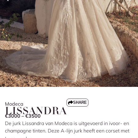
SHARE
Modeca
LISSANDRA
€3000 – €3500
De jurk Lissandra van Modeca is uitgevoerd in ivoor- en
champagne tinten. Deze A-lijn jurk heeft een corset met
een rechte halslijn en glitter schouderbandjes die zorgen