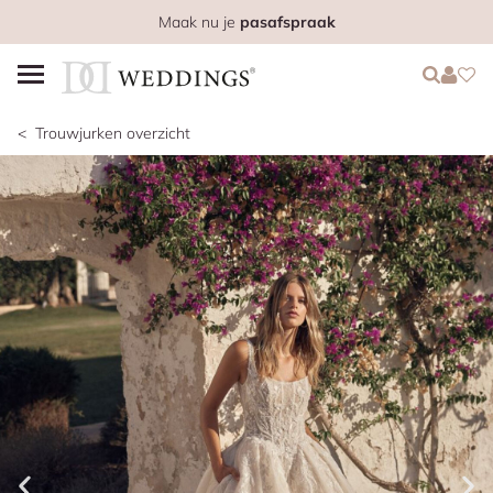
Maak nu je
pasafspraak
Login
Login
Favo
Trouwjurken overzicht