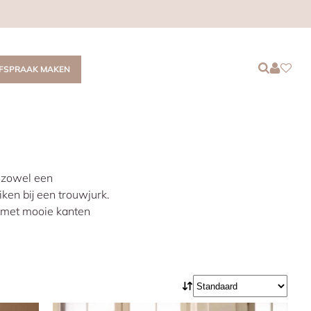
Login
Login
Favor
FSPRAAK MAKEN
t zowel een
iken bij een trouwjurk.
k met mooie kanten