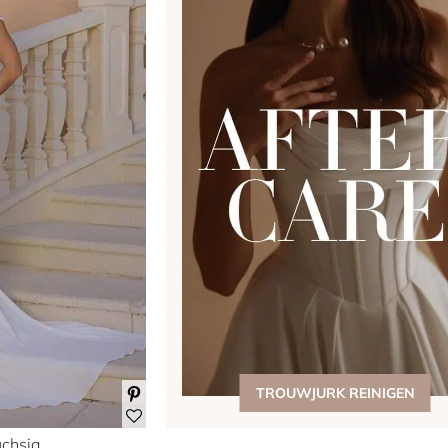
TROUWJURK REINIGEN
chsia