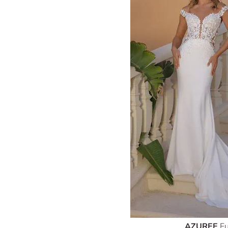
AZUREE
Fu