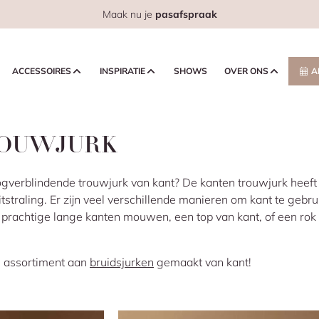
Maak nu je
pasafspraak
ACCESSOIRES
INSPIRATIE
SHOWS
OVER ONS
A
ROUWJURK
oogverblindende trouwjurk van kant? De kanten trouwjurk heef
uitstraling. Er zijn veel verschillende manieren om kant te gebru
 prachtige lange kanten mouwen, een top van kant, of een ro
e assortiment aan
bruidsjurken
gemaakt van kant!