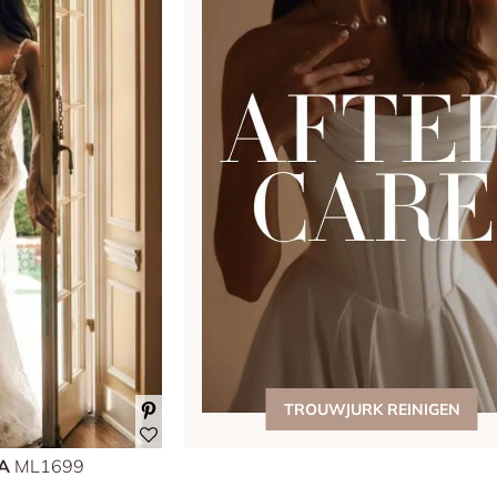
TROUWJURK REINIGEN
NA
ML1699