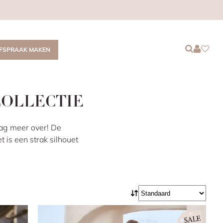
Login
Login
Favor
FSPRAAK MAKEN
COLLECTIE
raag meer over! De
et is een strak silhouet