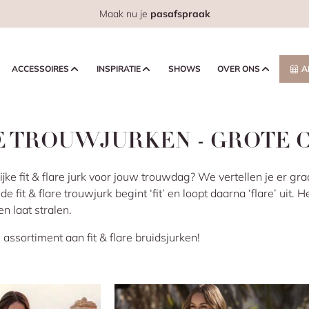
Maak nu je
pasafspraak
ACCESSOIRES
INSPIRATIE
SHOWS
OVER ONS
A
RE TROUWJURKEN - GROTE 
lijke fit & flare jurk voor jouw trouwdag? We vertellen je er g
de fit & flare trouwjurk begint ‘fit’ en loopt daarna ‘flare’ uit. H
n laat stralen.
assortiment aan fit & flare bruidsjurken!