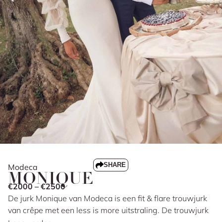
SHARE
Modeca
MONIQUE
€2000 – €2500
De jurk Monique van Modeca is een fit & flare trouwjurk
van crêpe met een less is more uitstraling. De trouwjurk
heeft fijne schouderbandjes en een sweetheart halslijn