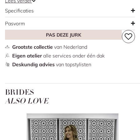
Lees verder
die het silhouet op een zachte manier accentueert. De
Specificaties
afneembare tule pofmouwen geven de jurk een
romantisch detail en zorgen voor een subtiele
Pasvorm
verandering in uitstraling. De knoopjes lopen door tot
PAS DEZE JURK
over de sleep en maken het ontwerp op een klassieke
manier af.
Grootste collectie
van Nederland
Eigen atelier
alle services onder één dak
Deskundig advies
van topstylisten
BRIDES
ALSO LOVE