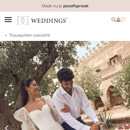
Maak nu je
pasafspraak
Login
Login
Favo
Trouwjurken overzicht