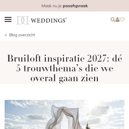
Maak nu je
pasafspraak
Login
Login
Favo
Blog overzicht
Bruiloft inspiratie 2027: dé
5 trouwthema’s die we
overal gaan zien