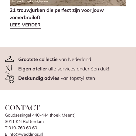
21 trouwjurken die perfect zijn voor jouw
Dé 
zomerbruiloft
LEE
LEES VERDER
Grootste collectie
van Nederland
Eigen atelier
alle services onder één dak!
Deskundig advies
van topstylisten
CONTACT
Goudsesingel 440-444 (hoek Meent)
3011 KN Rotterdam
T 010-760 60 60
E info@weddings.nl