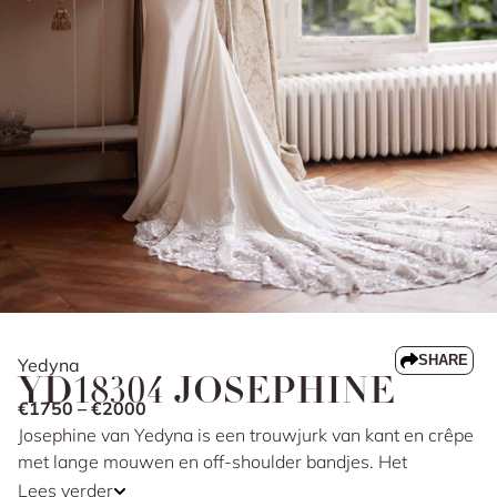
SHARE
Yedyna
YD18304 JOSEPHINE
€1750 – €2000
Josephine van Yedyna is een trouwjurk van kant en crêpe
met lange mouwen en off-shoulder bandjes. Het
asymmetrisch gedrapeerde lijfje volgt op een zachte
Lees verder