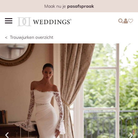
Maak nu je
pasafspraak
Login
Login
Favo
Trouwjurken overzicht