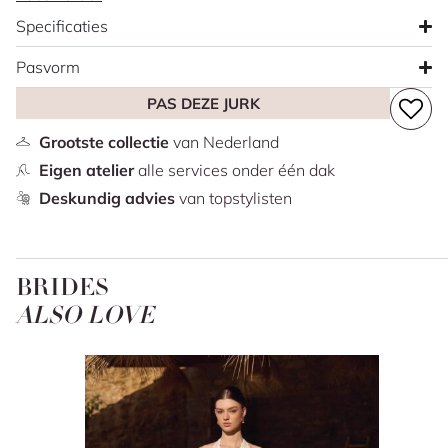
manier de vormen van het lichaam en heeft een
Specificaties
sweetheart halslijn. De jurk heeft een fit & flare silhouet
dat vloeiend overgaat in de rok. Ons winkelmodel is
Pasvorm
uitgevoerd met een effen crêpe sleep zonder kant.
PAS DEZE JURK
Grootste collectie
van Nederland
Eigen atelier
alle services onder één dak
Deskundig advies
van topstylisten
BRIDES
ALSO LOVE