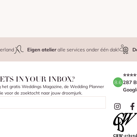
erland
Eigen atelier
alle services onder één dak!
D
⭐⭐⭐⭐
ETS IN YOUR INBOX?
8.6
287 B
ang het gratis Weddings Magazine, de Wedding Planner
Googl
atie voor de zoektocht naar jouw droomjurk.