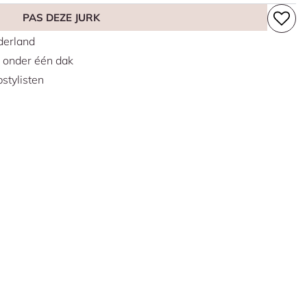
PAS DEZE JURK
erland
s onder één dak
stylisten