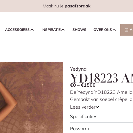
Maak nu je
pasafspraak
ACCESSOIRES
INSPIRATIE
SHOWS
OVER ONS
A
Yedyna
YD18223 
€0 – €1500
De Yedyna YD18223 Amelia trou
Gemaakt van soepel crêpe, omh
manier. De delicate kanten de
Lees verder
accent toe, terwijl de afneem
Specificaties
gedrapeerde lijfje zorgt voor
een moderne, verleidelijke to
Pasvorm