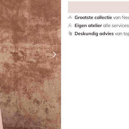
de 'less is more' esthetiek.
Grootste collectie
van Ned
Eigen atelier
alle service
Deskundig advies
van top