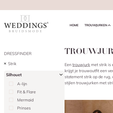
HOME
TROUWJURKEN
TROUWJUR
DRESSFINDER
Strik
Een
trouwjurk
met strik is
krijgt je trouwoutfit een ve
Silhouet
statement strik op de rug,
stijlen trouwjurken met str
A-lijn
Fit & Flare
Mermaid
Prinses