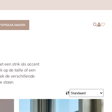
Login
Login
Favor
FSPRAAK MAKEN
t een strik als accent
ik op de taille of een
dek de verschillende
te staan.