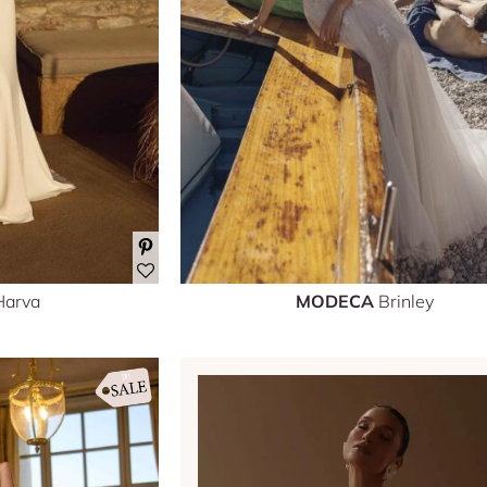
Harva
MODECA
Brinley