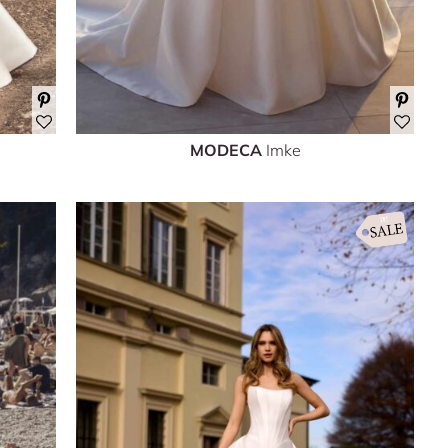
MODECA
Imke