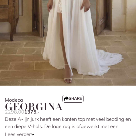
SHARE
Modeca
GEORGINA
2298,00
1375,-
Deze A-lijn jurk heeft een kanten top met veel beading en
een diepe V-hals. De lage rug is afgewerkt met een
transparante V-vorm, wat het net wat meer sexy maakt
Lees verder