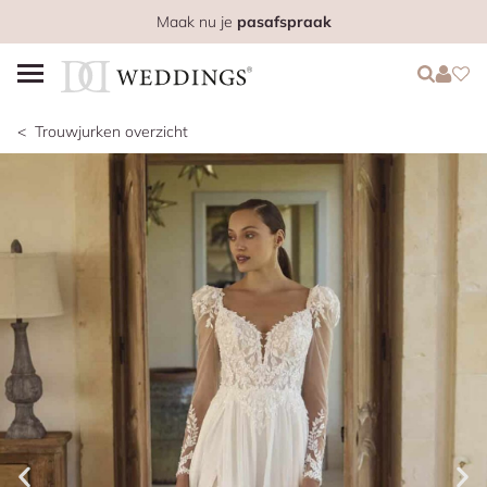
Maak nu je
pasafspraak
Login
Login
Favo
Trouwjurken overzicht