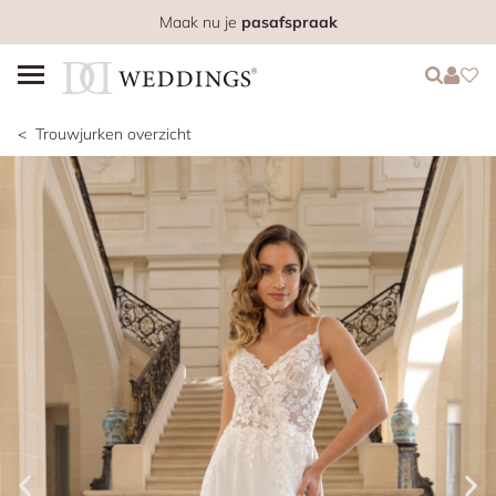
Maak nu je
pasafspraak
Login
Login
Favo
Trouwjurken overzicht