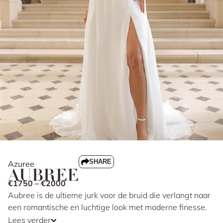
SHARE
Azuree
AUBREE
€1750 – €2000
Aubree is de ultieme jurk voor de bruid die verlangt naar
een romantische en luchtige look met moderne finesse.
De delicate, transparante top met bloemenkant in 3D-
Lees verder