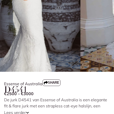
SHARE
Essense of Australia
D4541
€2500 – €3000
De jurk D4541 van Essense of Australia is een elegante
fit & flare jurk met een strapless cat-eye halslijn, een
corset en een basque waist die het silhouet prachtig
Lees verder