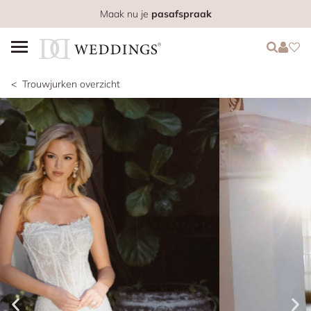
Maak nu je
pasafspraak
Login
Login
Favo
Trouwjurken overzicht