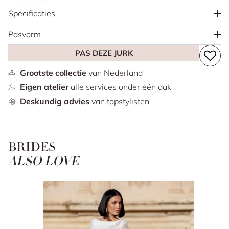
accentueren. Het verfijnde kant wordt gecombineerd met
Specificaties
subtiele glittertule, wat zorgt voor een zachte schittering.
Op de rug loopt een rij knoopjes als romantisch detail,
Pasvorm
terwijl de geschulpte sleep het ontwerp op sierlijke wijze
PAS DEZE JURK
afmaakt. Deze jurk weet elegantie en verfijning
moeiteloos met elkaar te verbinden.
Grootste collectie
van Nederland
Eigen atelier
alle services onder één dak
Deskundig advies
van topstylisten
BRIDES
ALSO LOVE