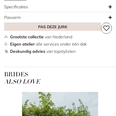
uitgevoerd in kant en heeft een knoopsluiting die
Specificaties
doorloopt tot over de sleep, wat zorgt voor een klassieke
afwerking met een zachte, romantische uitstraling.
Pasvorm
PAS DEZE JURK
Grootste collectie
van Nederland
Eigen atelier
alle services onder één dak
Deskundig advies
van topstylisten
BRIDES
ALSO LOVE