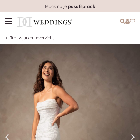
Maak nu je
pasafspraak
Login
Login
Favo
Trouwjurken overzicht