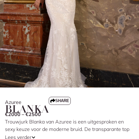
SHARE
Azuree
BLANKA
€2000 – €2500
Trouwjurk Blanka van Azuree is een uitgesproken en
sexy keuze voor de moderne bruid. De transparante top
met plunge decolleté en schouderbandjes geeft de jurk
Lees verder