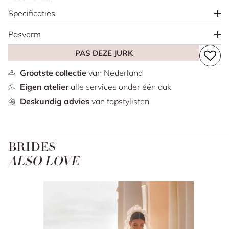
een verleidelijk karakter, terwijl de subtiele cut-outs aan
Specificaties
de zijkanten zorgen voor een speelse touch. De rok van
glittertule volgt het lichaam in een vrouwelijke
Pasvorm
mermaidvorm en eindigt in een elegante sleep.
PAS DEZE JURK
Grootste collectie
van Nederland
Eigen atelier
alle services onder één dak
Deskundig advies
van topstylisten
BRIDES
ALSO LOVE