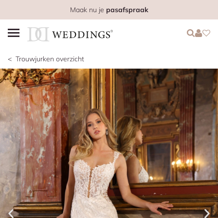
Maak nu je
pasafspraak
Login
Login
Favo
Trouwjurken overzicht