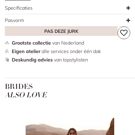
subtiel, terwijl de lage rug een vleugje verfijning
Specificaties
toevoegt. Het prinsessen silhouet geeft een romantisch
en klassiek gevoel, perfect gecombineerd met
Pasvorm
steekzakken voor een moderne touch. De jurk eindigt met
PAS DEZE JURK
een prachtige sleep.
Grootste collectie
van Nederland
Eigen atelier
alle services onder één dak
Deskundig advies
van topstylisten
BRIDES
ALSO LOVE