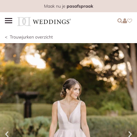
Maak nu je
pasafspraak
Login
Login
Favo
Trouwjurken overzicht