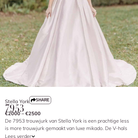
SHARE
Stella York
7953
€2000 – €2500
De 7953 trouwjurk van Stella York is een prachtige less
is more trouwjurk gemaakt van luxe mikado. De V-hals
en delicate schouderbandjes accentueren de halslijn
Lees verder