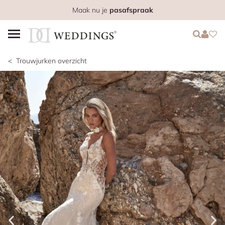
Maak nu je
pasafspraak
Login
Login
Favo
Trouwjurken overzicht