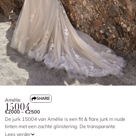
SHARE
Amélie
15004
€2000 – €2500
De jurk 15004 van Amélie is een fit & flare jurk in nude
tinten met een zachte glinstering. De transparante
kanten top met beading heeft een V-hals en fijne
Lees verder