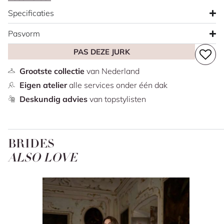
spaghettibandjes. De lage rug en subtiele cut-outs geven
Specificaties
de jurk een open lijn. De bijpassende choker sluit hier
mooi op aan en de rok loopt uit in een sleep.
Pasvorm
PAS DEZE JURK
Grootste collectie
van Nederland
Eigen atelier
alle services onder één dak
Deskundig advies
van topstylisten
BRIDES
ALSO LOVE