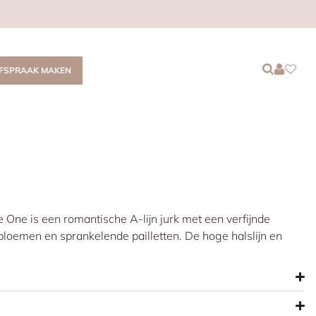
Login
Login
Favor
FSPRAAK MAKEN
 One is een romantische A-lijn jurk met een verfijnde
bloemen en sprankelende pailletten. De hoge halslijn en
legante uitstraling, terwijl de diepe V-rug zorgt voor een
 rok en prachtige sleep maken deze dromerige jurk perfect
klassieke romantiek met een moderne touch.