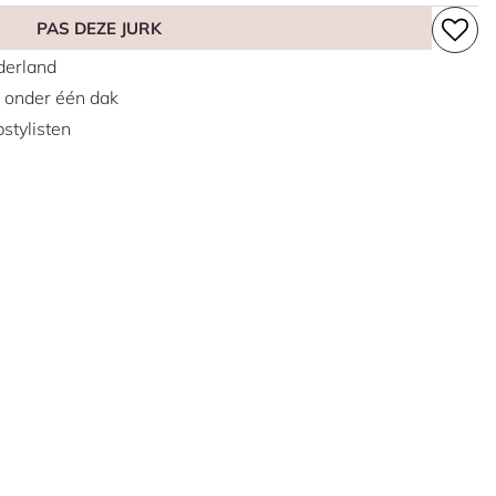
PAS DEZE JURK
erland
s onder één dak
stylisten