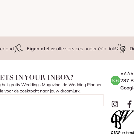
erland
Eigen atelier
alle services onder één dak!
D
⭐⭐⭐⭐
ETS IN YOUR INBOX?
8.6
287 B
ang het gratis Weddings Magazine, de Wedding Planner
Googl
atie voor de zoektocht naar jouw droomjurk.