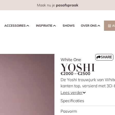
Maak nu je
pasafspraak
ACCESSOIRES
INSPIRATIE
SHOWS
OVER ONS
A
SHARE
White One
YOSHI
€2000 – €2500
De Yoshi trouwjurk van White
kanten top, versierd met 3D-
driekwart mouwen geven een e
Lees verder
subtiele twist. De effen tule
Specificaties
voor de bruid die houdt van 
Pasvorm