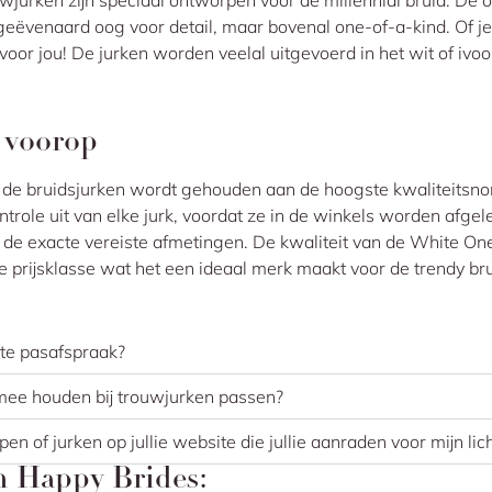
jurken zijn speciaal ontworpen voor de millennial bruid. De 
ngeëvenaard oog voor detail, maar bovenal one-of-a-kind. Of je
voor jou! De jurken worden veelal uitgevoerd in het wit of ivoo
t voorop
n de bruidsjurken wordt gehouden aan de hoogste kwaliteitsn
trole uit van elke jurk, voordat ze in de winkels worden afgele
n de exacte vereiste afmetingen. De kwaliteit van de White One
 prijsklasse wat het een ideaal merk maakt voor de trendy bru
te pasafspraak?
mee houden bij trouwjurken passen?
pen of jurken op jullie website die jullie aanraden voor mijn l
n Happy Brides: