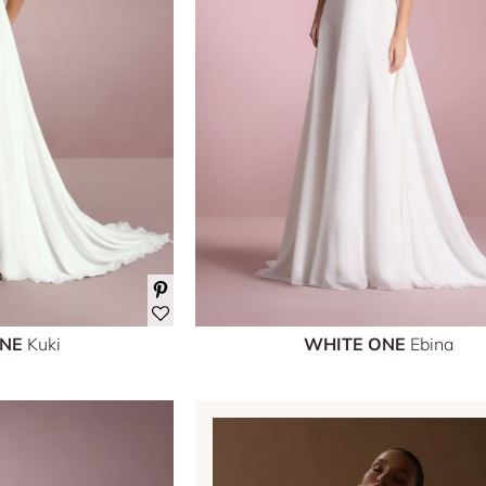
ONE
Kuki
WHITE ONE
Ebina