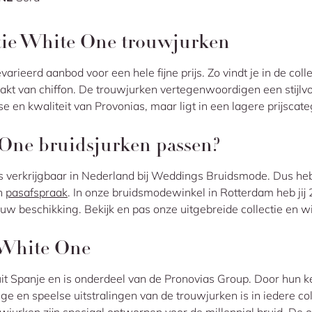
tie White One trouwjurken
varieerd aanbod voor een hele fijne prijs. Zo vindt je in de co
kt van chiffon. De trouwjurken vertegenwoordigen een stijlvo
e en kwaliteit van Provonias, maar ligt in een lagere prijscate
 One bruidsjurken passen?
s verkrijgbaar in Nederland bij Weddings Bruidsmode. Dus heb j
n
pasafspraak
. In onze bruidsmodewinkel in Rotterdam heb jij 
ouw beschikking. Bekijk en pas onze uitgebreide collectie en 
 White One
it Spanje en is onderdeel van de Pronovias Group. Door hun ke
e en speelse uitstralingen van de trouwjurken is in iedere coll