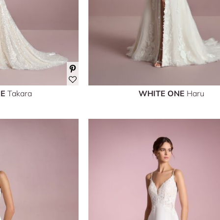
NE
Takara
WHITE ONE
Haru