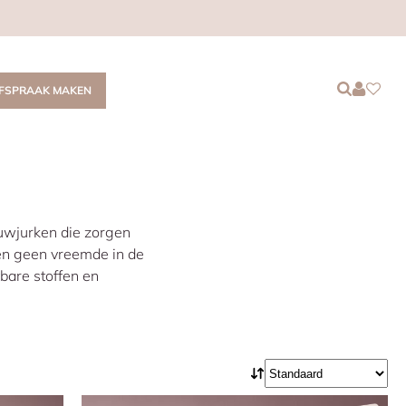
Login
Login
Favor
FSPRAAK MAKEN
ouwjurken die zorgen
een geen vreemde in de
bare stoffen en