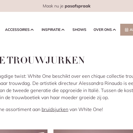
Maak nu je
pasafspraak
ACCESSOIRES
INSPIRATIE
SHOWS
OVER ONS
A
E TROUWJURKEN
gdige twist: White One beschikt over een chique collectie tr
haar trouwdag. De artistiek directeur Alessandra Rinaudo is 
an de tweede generatie die opgroeide in Italië. Tussen de kost
in de trouwboetiek van haar moeder groeide zij op.
ime assortiment aan
bruidsjurken
van White One!