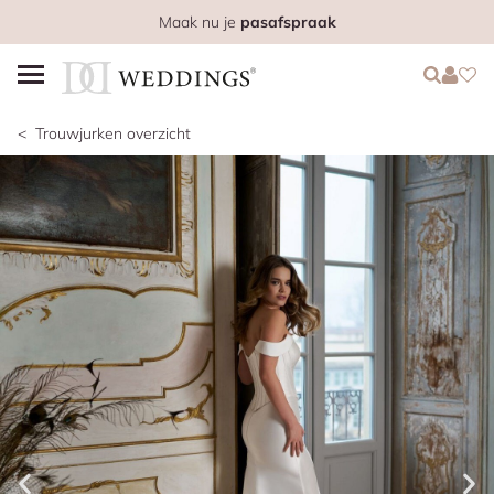
Maak nu je
pasafspraak
Login
Login
Favo
Trouwjurken overzicht