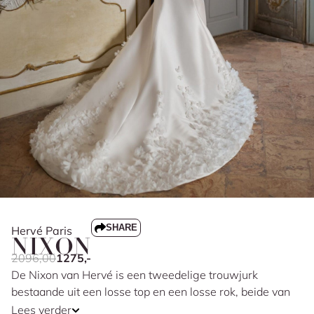
SHARE
Hervé Paris
NIXON
2096,00
1275,-
De Nixon van Hervé is een tweedelige trouwjurk
bestaande uit een losse top en een losse rok, beide van
glad mikado. De corsetachtige top heeft een cat eye
Lees verder