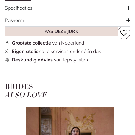
halslijn met off shoulder bandjes en een elegante basque
Specificaties
waist. De effen fit & flare rok sluit mooi aan en loopt uit in
een rustige sleep. Let op: onze Nixon-A rok heeft géén
Pasvorm
split of 3D-bloemen, zoals soms op foto’s te zien is.
PAS DEZE JURK
Deze aanbieding betreft alleen ons winkelmodel in maat
38.
Grootste collectie
van Nederland
Eigen atelier
alle services onder één dak
Deskundig advies
van topstylisten
BRIDES
ALSO LOVE