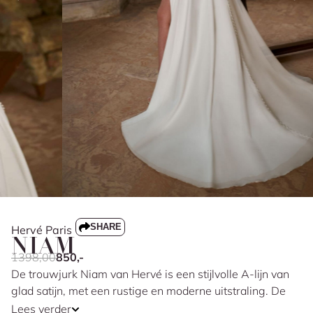
SHARE
Hervé Paris
NIAM
1398,00
850,-
De trouwjurk Niam van Hervé is een stijlvolle A-lijn van
glad satijn, met een rustige en moderne uitstraling. De
gedrapeerde top heeft een V-halslijn met fijne
Lees verder