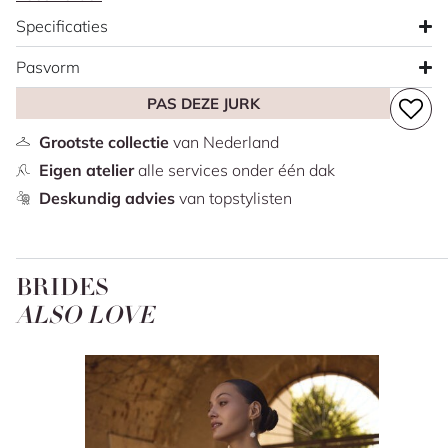
spaghettibandjes en een elegante split in de rok. De
Specificaties
knoopjes op de rug lopen helemaal door tot over de
sleep. Less is more op z’n best. Let op: de parels op de
Pasvorm
foto zijn slechts styling, ze horen niet bij de jurk.
PAS DEZE JURK
Deze aanbieding betreft alleen ons winkelmodel in maat
40.
Grootste collectie
van Nederland
Eigen atelier
alle services onder één dak
Deskundig advies
van topstylisten
BRIDES
ALSO LOVE