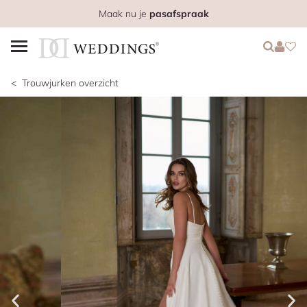
Maak nu je
pasafspraak
Login
Login
Favo
Trouwjurken overzicht