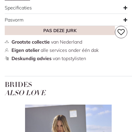
en unieks. Op de rug loopt een elegante rij knoopjes en in
Specificaties
de sleep zitten subtiele kanten details verwerkt.
Minimalistisch en stijlvol.
Pasvorm
Deze aanbieding betreft alleen ons winkelmodel in maat
PAS DEZE JURK
38.
Grootste collectie
van Nederland
Eigen atelier
alle services onder één dak
Deskundig advies
van topstylisten
BRIDES
ALSO LOVE