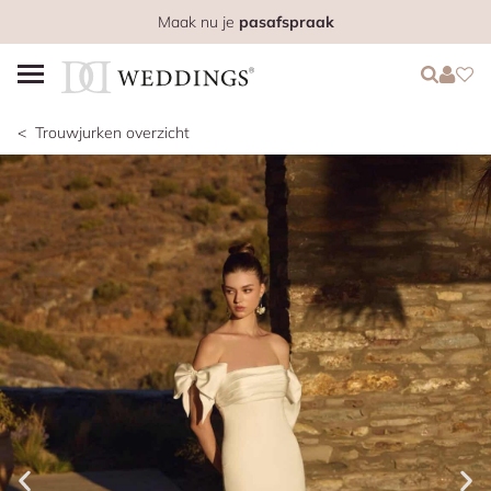
Maak nu je
pasafspraak
Login
Login
Favo
Trouwjurken overzicht