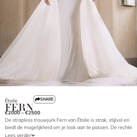
SHARE
Étoile
FERN
€2000 – €2500
De strapless trouwjurk Fern van Étoile is strak, stijlvol en
biedt de mogelijkheid om je look aan te passen. De rechte
halslijn en de fit & flare pasvorm geven de jurk een
Lees verder