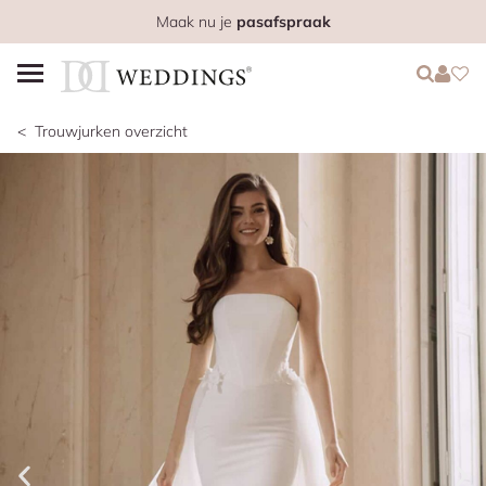
Maak nu je
pasafspraak
Login
Login
Favo
Trouwjurken overzicht