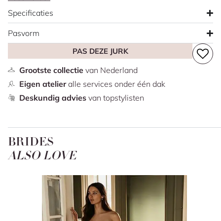
moderne en minimalistische uitstraling. De jurk is
Specificaties
gemaakt van gladde crêpe en heeft een elegante Basque
waist die het bovenlichaam mooi laat uitkomen. Wil je
Pasvorm
extra volume? Dan kun je kiezen voor de afneembare tule
PAS DEZE JURK
overrok met 3D-bloemen. Een less is more jurk met een
speels detail.
Grootste collectie
van Nederland
Eigen atelier
alle services onder één dak
Deskundig advies
van topstylisten
BRIDES
ALSO LOVE