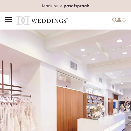
Maak nu je
pasafspraak
Login
Login
Favo