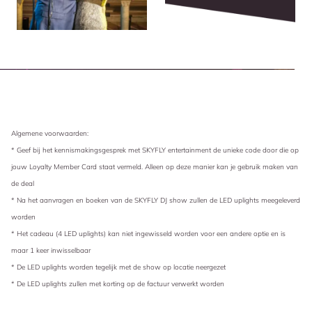
Algemene voorwaarden:
* Geef bij het kennismakingsgesprek met SKYFLY entertainment de unieke code door die op
jouw Loyalty Member Card staat vermeld. Alleen op deze manier kan je gebruik maken van
de deal
* Na het aanvragen en boeken van de SKYFLY DJ show zullen de LED uplights meegeleverd
worden
* Het cadeau (4 LED uplights) kan niet ingewisseld worden voor een andere optie en is
maar 1 keer inwisselbaar
* De LED uplights worden tegelijk met de show op locatie neergezet
* De LED uplights zullen met korting op de factuur verwerkt worden