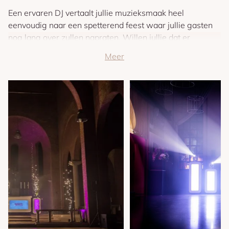
Een ervaren DJ vertaalt jullie muzieksmaak heel
eenvoudig naar een spetterend feest waar jullie gasten
nog lang over zullen napraten. Willen jullie dat er
speciale nummers gedraaid worden? Zijn jullie fan van
een bepaalde muziekstijl? Of willen jullie dat de gasten
zelf ook verzoeknummers mogen aanvragen? Wat jullie
ook kiezen: een bruiloft DJ van SKYFLY is van alle
markten thuis, is altijd op de hoogte van de nieuwste
trouwfeest hits en draait precies de muziek die jullie
wensen.