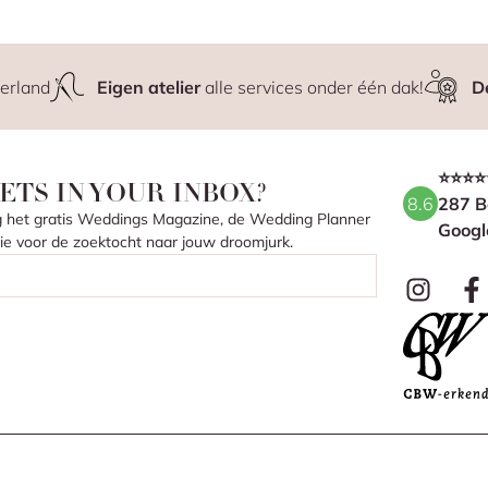
erland
Eigen atelier
alle services onder één dak!
D
⭐⭐⭐⭐
ETS IN YOUR INBOX?
8.6
287 B
ang het gratis Weddings Magazine, de Wedding Planner
Googl
atie voor de zoektocht naar jouw droomjurk.