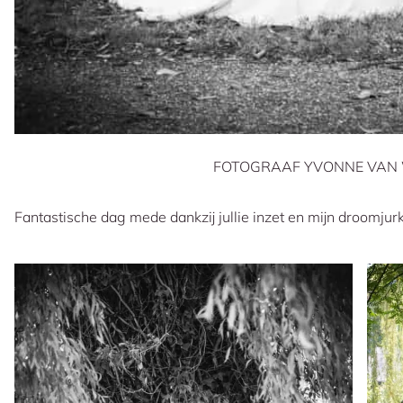
FOTOGRAAF YVONNE VAN
Fantastische dag mede dankzij jullie inzet en mijn droomjur