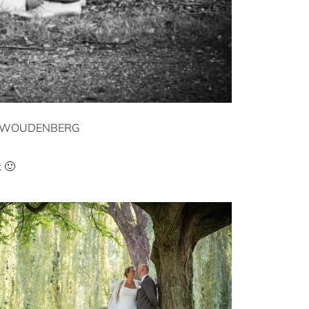
 WOUDENBERG
k 🙂