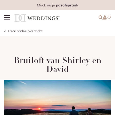
Maak nu je
pasafspraak
Login
Login
Favo
Real brides overzicht
Bruiloft van Shirley en
David