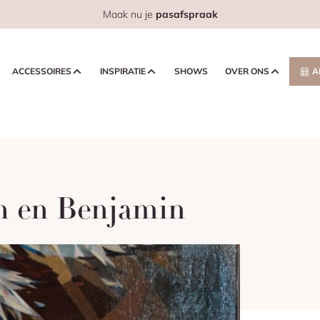
Maak nu je
pasafspraak
ACCESSOIRES
INSPIRATIE
SHOWS
OVER ONS
A
on en Benjamin