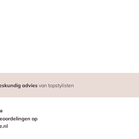
eskundig advies
van topstylisten
⭐
eoordelingen op
e.nl