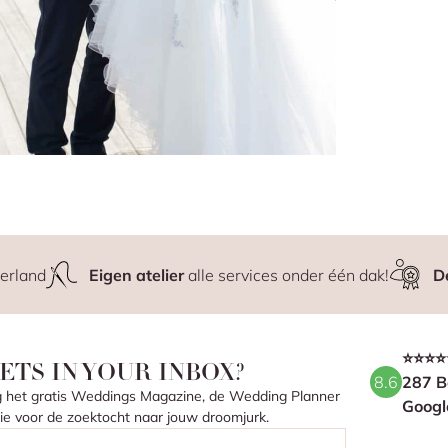
erland
Eigen atelier
alle services onder één dak!
D
⭐⭐⭐⭐
ETS IN YOUR INBOX?
8.6
287 B
ang het gratis Weddings Magazine, de Wedding Planner
Googl
atie voor de zoektocht naar jouw droomjurk.