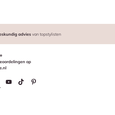
eskundig advies
van topstylisten
⭐
eoordelingen op
e.nl