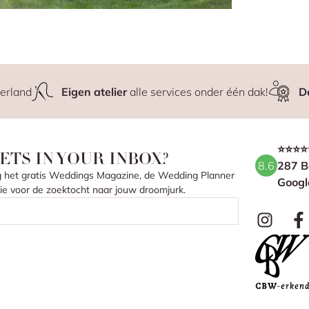
erland
Eigen atelier
alle services onder één dak!
D
⭐⭐⭐⭐
ETS IN YOUR INBOX?
8.6
287 B
ang het gratis Weddings Magazine, de Wedding Planner
Googl
atie voor de zoektocht naar jouw droomjurk.