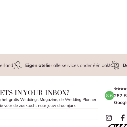
erland
Eigen atelier
alle services onder één dak!
D
⭐⭐⭐⭐
ETS IN YOUR INBOX?
8.6
287 B
ang het gratis Weddings Magazine, de Wedding Planner
Googl
atie voor de zoektocht naar jouw droomjurk.