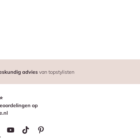
eskundig advies
van topstylisten
⭐
eoordelingen op
e.nl