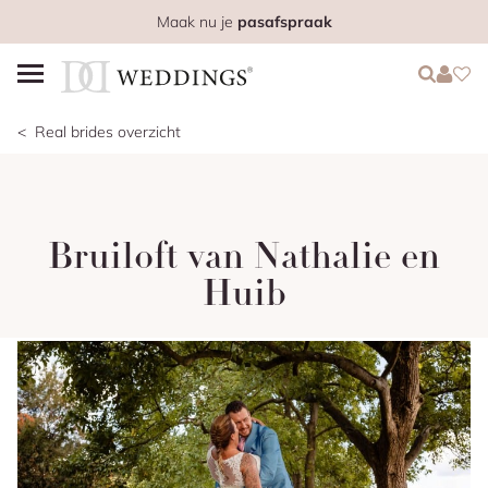
Maak nu je
pasafspraak
Login
Login
Favo
Real brides overzicht
Bruiloft van Nathalie en
Huib