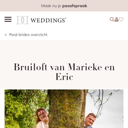
Maak nu je
pasafspraak
Login
Login
Favo
Real brides overzicht
Bruiloft van Marieke en
Eric