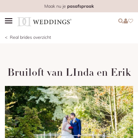
Maak nu je
pasafspraak
Login
Login
Favo
Real brides overzicht
Bruiloft van LInda en Erik