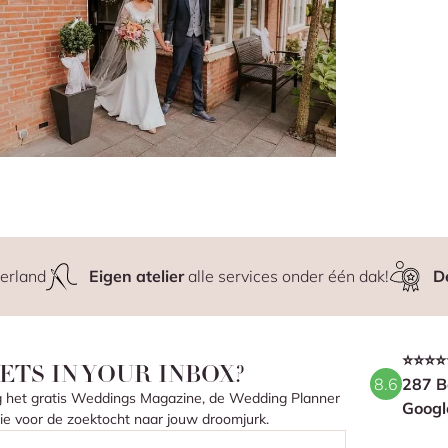
erland
Eigen atelier
alle services onder één dak!
D
⭐⭐⭐⭐
ETS IN YOUR INBOX?
8.6
287 B
ang het gratis Weddings Magazine, de Wedding Planner
Googl
atie voor de zoektocht naar jouw droomjurk.