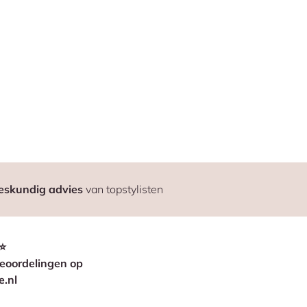
eskundig advies
van topstylisten
⭐
eoordelingen op
e.nl