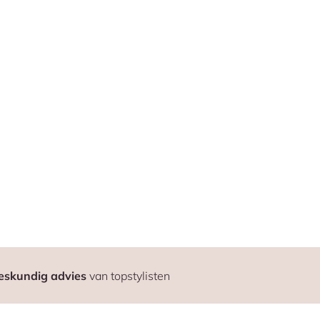
eskundig advies
van topstylisten