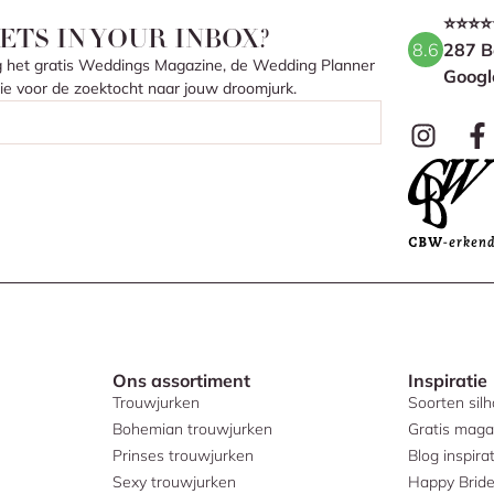
⭐⭐⭐⭐
ETS IN YOUR INBOX?
8.6
287 B
ang het gratis Weddings Magazine, de Wedding Planner
Googl
atie voor de zoektocht naar jouw droomjurk.
Ons assortiment
Inspiratie
Trouwjurken
Soorten sil
Bohemian trouwjurken
Gratis maga
Prinses trouwjurken
Blog inspirat
Sexy trouwjurken
Happy Brid