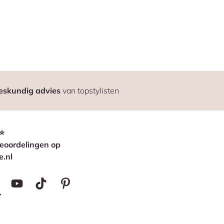
eskundig advies
van topstylisten
⭐
eoordelingen op
e.nl