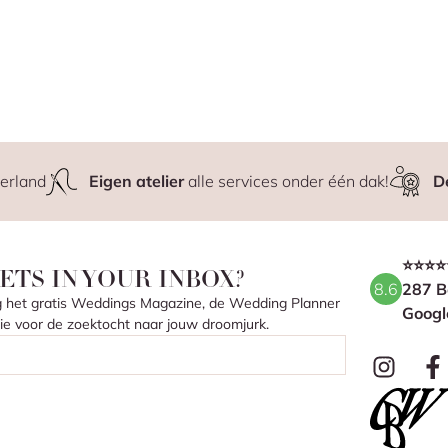
erland
Eigen atelier
alle services onder één dak!
D
⭐⭐⭐⭐
ETS IN YOUR INBOX?
8.6
287 B
ang het gratis Weddings Magazine, de Wedding Planner
Googl
atie voor de zoektocht naar jouw droomjurk.