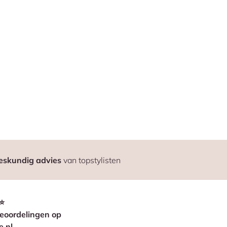
eskundig advies
van topstylisten
⭐
eoordelingen op
e.nl