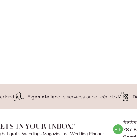
erland
Eigen atelier
alle services onder één dak!
D
⭐⭐⭐⭐
ETS IN YOUR INBOX?
8.6
287 B
ang het gratis Weddings Magazine, de Wedding Planner
Googl