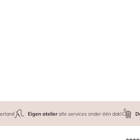
erland
Eigen atelier
alle services onder één dak!
D
⭐⭐⭐⭐