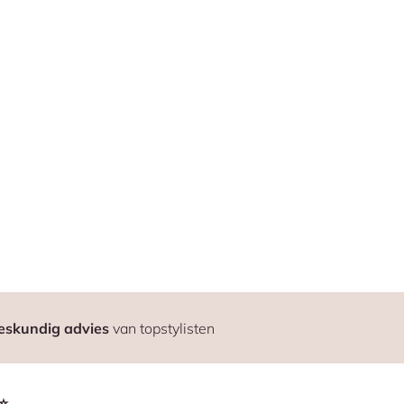
eskundig advies
van topstylisten
⭐