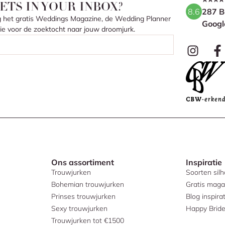
ETS IN YOUR INBOX?
8.6
287 B
ang het gratis Weddings Magazine, de Wedding Planner
Googl
atie voor de zoektocht naar jouw droomjurk.
Ons assortiment
Inspiratie
Trouwjurken
Soorten sil
Bohemian trouwjurken
Gratis maga
Prinses trouwjurken
Blog inspirat
Sexy trouwjurken
Happy Brid
Trouwjurken tot €1500