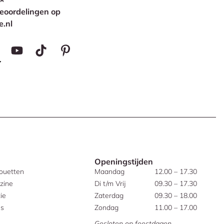
eoordelingen op
e.nl
Openingstijden
houetten
Maandag
12.00 – 17.30
zine
Di t/m Vrij
09.30 – 17.30
ie
Zaterdag
09.30 – 18.00
es
Zondag
11.00 – 17.00
Gesloten op feestdagen.