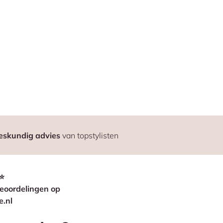
eskundig advies
van topstylisten
⭐
eoordelingen op
e.nl