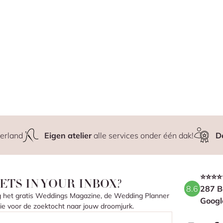
erland
Eigen atelier
alle services onder één dak!
D
⭐⭐⭐⭐
ETS IN YOUR INBOX?
8.6
287 B
ang het gratis Weddings Magazine, de Wedding Planner
Googl
atie voor de zoektocht naar jouw droomjurk.