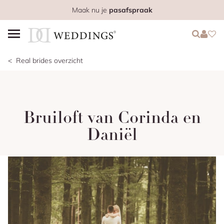
Maak nu je
pasafspraak
Login
Login
Favo
Real brides overzicht
Bruiloft van Corinda en
Daniël