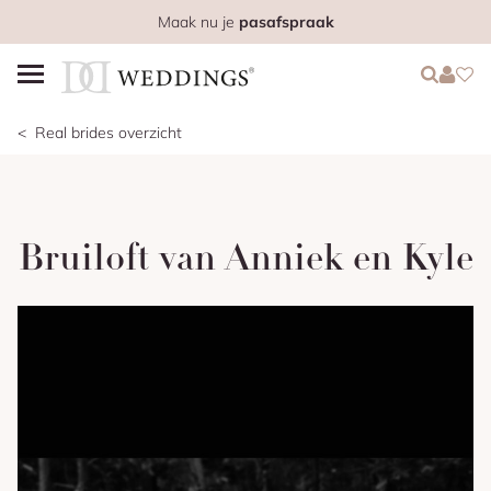
Maak nu je
pasafspraak
Login
Login
Favo
Real brides overzicht
Bruiloft van Anniek en Kyle