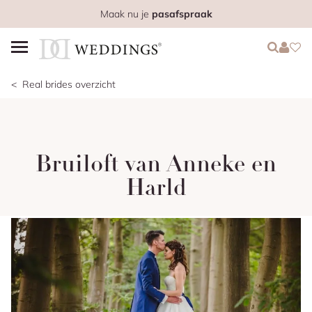
Maak nu je
pasafspraak
Login
Login
Favo
Real brides overzicht
Bruiloft van Anneke en
Harld