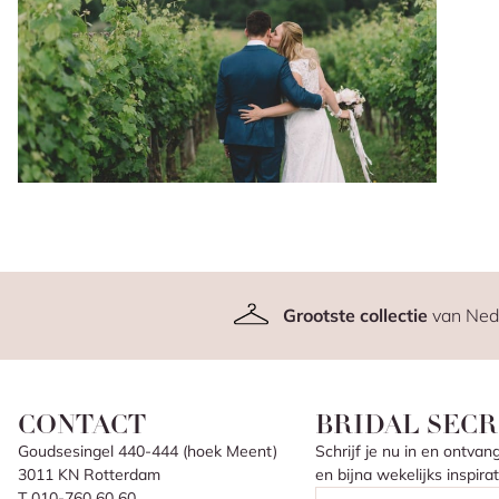
Grootste collectie
van Ned
CONTACT
BRIDAL SECR
Goudsesingel 440-444 (hoek Meent)
Schrijf je nu in en ontv
3011 KN Rotterdam
en bijna wekelijks inspir
T 010-760 60 60