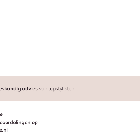
eskundig advies
van topstylisten
⭐
eoordelingen op
e.nl