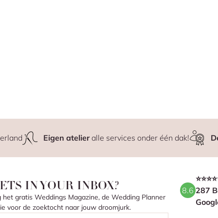
erland
Eigen atelier
alle services onder één dak!
D
⭐⭐⭐⭐
ETS IN YOUR INBOX?
8.6
287 B
ang het gratis Weddings Magazine, de Wedding Planner
Googl
atie voor de zoektocht naar jouw droomjurk.